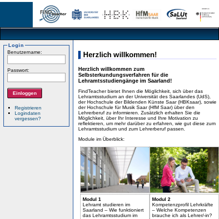
Login
Benutzername:
Herzlich willkommen!
Herzlich willkommen zum
Passwort:
Selbsterkundungsverfahren für die
Lehramtsstudiengänge im Saarland!
FindTeacher bietet Ihnen die Möglichkeit, sich über das
Lehramtsstudium an der Universität des Saarlandes (UdS),
der Hochschule der Bildenden Künste Saar (HBKsaar), sowie
der Hochschule für Musik Saar (HfM Saar) über den
Registrieren
Lehrerberuf zu informieren. Zusätzlich erhalten Sie die
Logindaten
Möglichkeit, über Ihr Interesse und Ihre Motivation zu
vergessen?
reflektieren, um mehr darüber zu erfahren, wie gut diese zum
Lehramtsstudium und zum Lehrerberuf passen.
Module im Überblick:
Modul 1
Modul 2
Lehramt studieren im
Kompetenzprofil Lehrkräfte
Saarland – Wie funktioniert
– Welche Kompetenzen
das Lehramtsstudium im
brauche ich als Lehrer/-in?