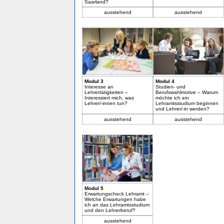
Saarland?
ausstehend
ausstehend
Modul 3
Modul 4
Interesse an
Studien- und
Lehrertätigkeiten –
Berufswahlmotive – Warum
Interessiert mich, was
möchte ich ein
Lehrer/-innen tun?
Lehramtsstudium beginnen
und Lehrer/-in werden?
ausstehend
ausstehend
Modul 5
Erwartungscheck Lehramt –
Welche Erwartungen habe
ich an das Lehramtsstudium
und den Lehrerberuf?
ausstehend