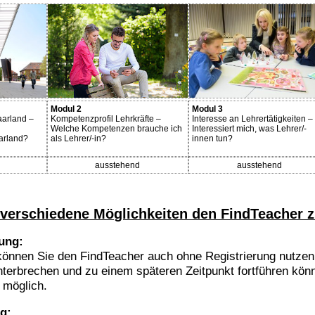
Modul 2
Modul 3
aarland –
Kompetenzprofil Lehrkräfte –
Interesse an Lehrertätigkeiten –
Welche Kompetenzen brauche ich
Interessiert mich, was Lehrer/-
arland?
als Lehrer/-in?
innen tun?
ausstehend
ausstehend
 verschiedene Möglichkeiten den FindTeacher z
rung:
können Sie den FindTeacher auch ohne Registrierung nutzen.
nterbrechen und zu einem späteren Zeitpunkt fortführen könn
t möglich.
ng: